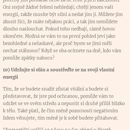
Oni stejně žádné řešení nehledají; chtějí jenom vaši
energii, takže musíte být silní a nedat jim ji. Můžete jim
zkusit říci, že máte nějakou práci, a tak jim nemůžete
dlouho naslouchat. Pokud toho nedbají, rázně hovor
ukončete. Možná se vám to na první pohled jeví jako
bezohledné a nelaskavé, ale proč byste se jimi měli
nechat stáhnout? Když se oba ocitnete na dně, kdo vám
pomůže zpátky nahoru?
10) Udržujte si elán a soustřeďte se na svoji vlastní
energii
Tím, že se budete snažit zůstat vitální a budete si
představovat, že jste pod ochranou, pomůže vám to
udržet se ve svém středu a nepustit si druhé příliš blízko
k tělu. Také platí, že čím méně pozornosti negativním
lidem věnujete, tím méně je k sobě budete přitahovat.
"Energetičtí upíři" se z času na čas objeví v životě