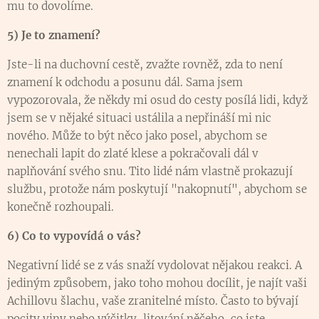
mu to dovolíme.
5) Je to znamení?
Jste-li na duchovní cestě, zvažte rovněž, zda to není
znamení k odchodu a posunu dál. Sama jsem
vypozorovala, že někdy mi osud do cesty posílá lidi, když
jsem se v nějaké situaci ustálila a nepřináší mi nic
nového. Může to být něco jako posel, abychom se
nenechali lapit do zlaté klese a pokračovali dál v
naplňování svého snu. Tito lidé nám vlastně prokazují
službu, protože nám poskytují "nakopnutí", abychom se
konečně rozhoupali.
6) Co to vypovídá o vás?
Negativní lidé se z vás snaží vydolovat nějakou reakci. A
jediným způsobem, jako toho mohou docílit, je najít vaši
Achillovu šlachu, vaše zranitelné místo. Často to bývají
pocity viny nebo výčitky, litování něčeho, co jste