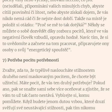
(ne)udělali, připomínání vašich minulých chyb, abyste
cítili provinění či lítost, nebo abyste získali dojem, že vás
nikdo nemá rád či že nejste dost dobří. Takže na místě je
položit si otázku: "Proč se mě to tak dotýká?" Někdy se
můžete o sobě dozvědět díky rozboru pocitů, které ve vás
negativní člověk vzbudil, opravdu hodně. Navíc tím, že si
to uvědomíte a začnete na tom pracovat, připravujete ony
osoby o svůj "energetický spouštěč".
7) Potřeba pocitu potřebnosti
Zvažte, zda to, že trpělivě nasloucháte stížnostem
druhého není maskovaným pocitem, že chcete být
užiteční. Máte pocit, že vás ten druhý potřebuje? Pokud
ano, pak se snažte sami sebe více oceňovat a zjistíte, že se
vám to už tak často nestává. Vybírejte si, komu
pomůžete. Když budete jenom dutou vrbou, které druzí
svěřují své neustávající stížnosti, pak tím nikomu