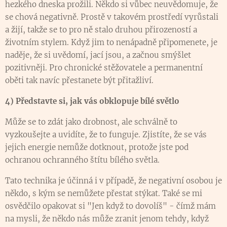
hezkého dneska prožili. Někdo si vůbec neuvědomuje, že
se chová negativně. Prostě v takovém prostředí vyrůstali
a žijí, takže se to pro ně stalo druhou přirozeností a
životním stylem. Když jim to nenápadně připomenete, je
naděje, že si uvědomí, jací jsou, a začnou smýšlet
pozitivněji. Pro chronické stěžovatele a permanentní
oběti tak navíc přestanete být přitažliví.
4) Představte si, jak vás obklopuje bílé světlo
Může se to zdát jako drobnost, ale schválně to
vyzkoušejte a uvidíte, že to funguje. Zjistíte, že se vás
jejich energie nemůže dotknout, protože jste pod
ochranou ochranného štítu bílého světla.
Tato technika je účinná i v případě, že negativní osobou je
někdo, s kým se nemůžete přestat stýkat. Také se mi
osvědčilo opakovat si "Jen když to dovolíš" - čímž mám
na mysli, že někdo nás může zranit jenom tehdy, když