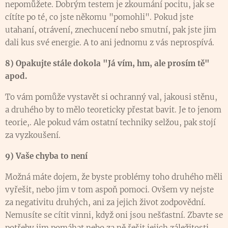
nepomůžete. Dobrým testem je zkoumání pocitu, jak se
cítíte po té, co jste někomu "pomohli". Pokud jste
utahaní, otrávení, znechucení nebo smutní, pak jste jim
dali kus své energie. A to ani jednomu z vás neprospívá.
8) Opakujte stále dokola "Já vím, hm, ale prosím tě"
apod.
To vám pomůže vystavět si ochranný val, jakousi stěnu,
a druhého by to mělo teoreticky přestat bavit. Je to jenom
teorie,. Ale pokud vám ostatní techniky selžou, pak stojí
za vyzkoušení.
9) Vaše chyba to není
Možná máte dojem, že byste problémy toho druhého měli
vyřešit, nebo jim v tom aspoň pomoci. Ovšem vy nejste
za negativitu druhých, ani za jejich život zodpovědní.
Nemusíte se cítit vinni, když oni jsou nešťastní. Zbavte se
potřeby jim pomáhat nebo za ně řešit jejich záležitosti.