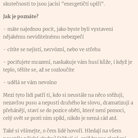
skutečnosti to jsou jacísi "energetičtí upíři".
Jak je poznáte?
- máte najednou pocit, jako byste byli vystaveni
nějakému neviditelnému nebezpečí
- cítíte se nejistí, nervózní, nebo ve střehu
- pociťujete mrazení, naskakuje vám husí kůže, i když je
teplo, těšíte se, až se rozloučíte
- udělá se vám nevolno
Mezi tyto lidi patří ti, kdo si neustále na něco stěžují,
nezavřou pusu a nepustí druhého ke slovu, dramatizují a
přehánějí, staví se do pozice oběti, které není pomoci,
celý svět se proti nim spikl, nikdo je nemá rád atd.
Také si všímejte, o čem lidé hovoří. Hledají na všem