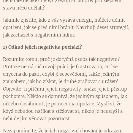
neustále nějaké chyby? Stěžují si, aniž by pro zlepšení
stavu něco udělali?
Jakmile zjistíte, kdo z vás vysává energii, můžete učinit
opatření, jak se před nimi bránit. Navrhuji deset strategií,
jak zacházet s negativními lidmi:
1) Odkud jejich negativita pochází?
Rozumíte tomu, proč je dotyčná osoba tak negativní?
Protože nemá ráda svoji práci, je frustrovaná, cítí se
chycena do pasti, chybí jí sebevědomí, takže jediným
způsobem, jak ho získat, je druhé zraňovat a urážet?
Objevíte-li příčinu jejich negativity, snáze jejich přístup
pochopíte. Někdo se domnívá, že jediným způsobem, jak
něčeho dosáhnout, je pomocí manipulace. Myslí si, že
když nebudou naříkat a stěžovat si, nikdo je neuslyší a
nebude jim věnovat pozornost.
Nezapomínejte, že jejich negativní chování je odrazem