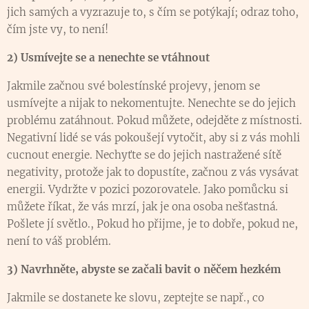
jich samých a vyzrazuje to, s čím se potýkají; odraz toho,
čím jste vy, to není!
2) Usmívejte se a nenechte se vtáhnout
Jakmile začnou své bolestínské projevy, jenom se
usmívejte a nijak to nekomentujte. Nenechte se do jejich
problému zatáhnout. Pokud můžete, odejděte z místnosti.
Negativní lidé se vás pokoušejí vytočit, aby si z vás mohli
cucnout energie. Nechyťte se do jejich nastražené sítě
negativity, protože jak to dopustíte, začnou z vás vysávat
energii. Vydržte v pozici pozorovatele. Jako pomůcku si
můžete říkat, že vás mrzí, jak je ona osoba nešťastná.
Pošlete jí světlo., Pokud ho přijme, je to dobře, pokud ne,
není to váš problém.
3) Navrhněte, abyste se začali bavit o něčem hezkém
Jakmile se dostanete ke slovu, zeptejte se např., co