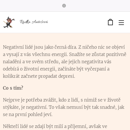
Radka Antošová
Negativní lidé jsou jako černá díra. Z ničeho nic se objeví
a vysají z vás všechnu energii. Snažíte se zůstat pozitivně
naladěni a ve svém středu, ale jejich negativita vás
odebírá o životní energii, začínáte být vyčerpaní a
kolikrát začnete propadat depresi.
Co s tím?
Nejprve je potřeba zvážit, kdo z lidí, s nimiž se v životě
stýkáte, je negativní. To však nemusí být tak snadné, jak
se na první pohled jeví.
Někteří lidé se zdají být milí a příjemní, avšak ve