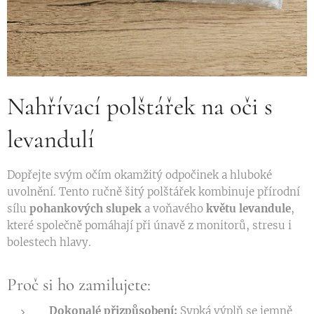
Nahřívací polštářek na oči s
levandulí
Dopřejte svým očím okamžitý odpočinek a hluboké
uvolnění. Tento ručně šitý polštářek kombinuje přírodní
sílu
pohankových slupek
a voňavého
květu levandule
,
které společně pomáhají při únavě z monitorů, stresu i
bolestech hlavy.
Proč si ho zamilujete:
Dokonalé přizpůsobení:
Sypká výplň se jemně