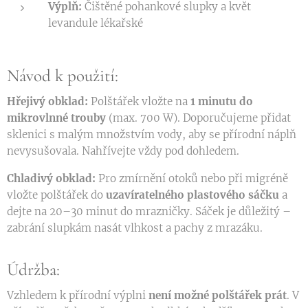
Výplň:
Čištěné pohankové slupky a květ
levandule lékařské
Návod k použití:
Hřejivý obklad:
Polštářek vložte na
1 minutu do
mikrovlnné trouby
(max. 700 W). Doporučujeme přidat
sklenici s malým množstvím vody, aby se přírodní náplň
nevysušovala. Nahřívejte vždy pod dohledem.
Chladivý obklad:
Pro zmírnění otoků nebo při migréně
vložte polštářek do
uzavíratelného plastového sáčku
a
dejte na 20–30 minut do mrazničky. Sáček je důležitý –
zabrání slupkám nasát vlhkost a pachy z mrazáku.
Údržba:
Vzhledem k přírodní výplni
není možné polštářek prát
. V