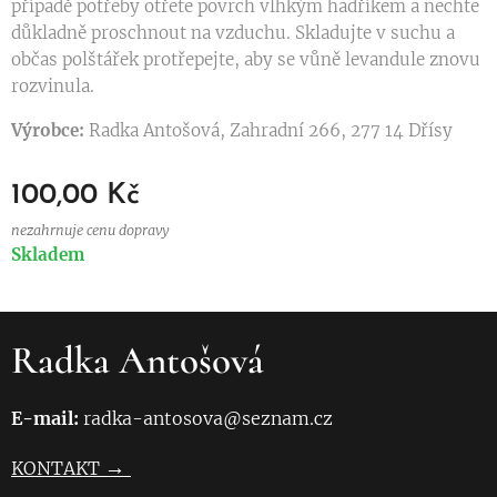
případě potřeby otřete povrch vlhkým hadříkem a nechte
důkladně proschnout na vzduchu. Skladujte v suchu a
občas polštářek protřepejte, aby se vůně levandule znovu
rozvinula.
Výrobce:
Radka Antošová, Zahradní 266, 277 14 Dřísy
100,00
Kč
nezahrnuje cenu dopravy
Skladem
Radka Antošová
E-mail:
radka-antosova@seznam.cz
→
KONTAKT