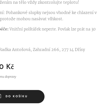
ožením na tělo vždy zkontrolujte teplotu!
í: Pohankové slupky nejsou vhodné ke chlazení v
protože mohou nasávat vlhkost.
péče:
Vnitřní polštářek neperte. Povlak lze prát na
30
Radka Antošová, Zahradní 266, 277 14 Dřísy
0
Kč
enu dopravy
DO KOŠÍKU