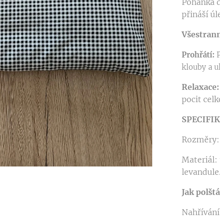
Pohanka d
přináší úl
Všestrann
Prohřátí:
P
klouby a u
Relaxace:
pocit cel
SPECIFI
Rozměry: 
Materiál:
levandule
Jak polšt
Nahřívání