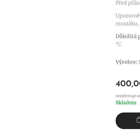
Před přil
Upozorněn
mrazáku, 
Důležitá 
°C
.
Výrobce:
400,0
nezahrnuje c
Skladem