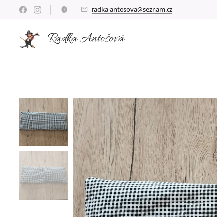
radka-antosova@seznam.cz
Radka Antošová