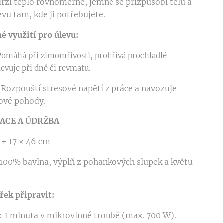
rží teplo rovnoměrně, jemně se přizpůsobí tělu a
evu tam, kde ji potřebujete.
é využití pro úlevu:
omáhá při zimomřivosti, prohřívá prochladlé
levuje při dně či revmatu.
Rozpouští stresové napětí z práce a navozuje
kové pohody.
KACE A ÚDRŽBA
± 17 × 46 cm
 100% bavlna, výplň z pohankových slupek a květu
.
ářek připravit:
: 1 minuta v mikrovlnné troubě (max. 700 W).