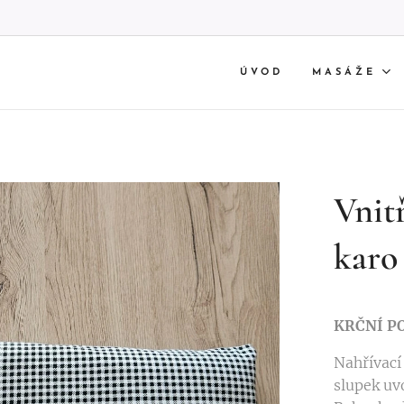
ÚVOD
MASÁŽE
Vnitř
karo
KRČNÍ P
Nahřívací
slupek uvo