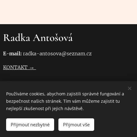
Radka Antošová
E-mail:
radka-antosova@seznam.cz
→
KONTAKT
→
GDPR-OCHRANA OSOBNÍCH ÚDAJŮ
Používáme cookies, abychom zajistili správné fungování a
bezpečnost našich stránek. Tím vám můžeme zajistit tu
→
OB
CHODNÍ PODMÍNKY
nejlepší zkušenost při jejich návštěvě.
Přijmout nezbytné
Přijmout vše
www.masazekolin.net
2012-2026
Cookies