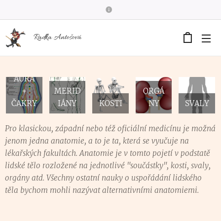
Radka Antošová
AURA
+
MERID
ORGÁ
ČAKRY
IÁNY
KOSTI
NY
SVALY
Pro klasickou, západní nebo též oficiální medicínu je možná
jenom jedna anatomie, a to je ta, která se vyučuje na
lékařských fakultách. Anatomie je v tomto pojetí v podstatě
lidské tělo rozložené na jednotlivé "součástky", kosti, svaly,
orgány atd. Všechny ostatní nauky o uspořádání lidského
těla bychom mohli nazývat alternativními anatomiemi.