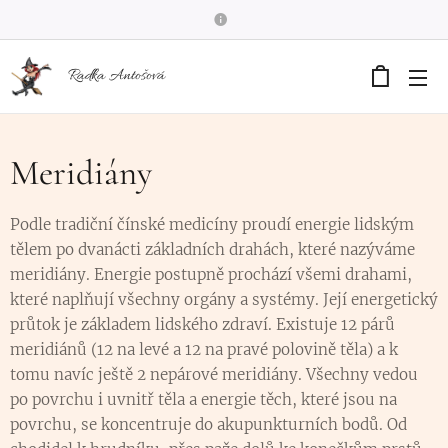
Radka Antošová
Meridiány
Podle tradiční čínské medicíny proudí energie lidským
tělem po dvanácti základních drahách, které nazýváme
meridiány. Energie postupně prochází všemi drahami,
které naplňují všechny orgány a systémy. Její energetický
průtok je základem lidského zdraví. Existuje 12 párů
meridiánů (12 na levé a 12 na pravé polovině těla) a k
tomu navíc ještě 2 nepárové meridiány. Všechny vedou
po povrchu i uvnitř těla a energie těch, které jsou na
povrchu, se koncentruje do akupunkturních bodů. Od