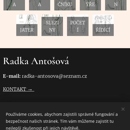
A
A
ČNÍKU
ÝŘE
N
SLEZI
POČET
JATER
NY
Í
ŘÍDÍCÍ
Radka Antošová
E-mail:
radka-antosova@seznam.cz
→
KONTAKT
→
GDPR-OCHRANA OSOBNÍCH ÚDAJŮ
Používáme cookies, abychom zajistili správné fungování a
bezpečnost našich stránek. Tím vám můžeme zajistit tu
→
OB
CHODNÍ PODMÍNKY
nejlepší zkušenost při jejich návštěvě.