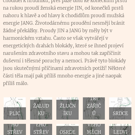
chodidel k hrudníku, přes paže dolů ke konečkům prstů
na rukou proudí ženská energie JIN, od konečků prstů
nahoru k hlavě a od hlavy k chodidlům proudí mužská
energie JANG. Životodárnému proudění nesmějí bránit
žádné překážky. Proudy JIN a JANG by měly být v
harmonickém vztahu. Často se však vytvářejí v
energetických drahách blokády, které se ihned projeví
narušením zdravotního stavu a mohou tak zapříčinit
duševní i tělesné poruchy a nemoci. Právě tyto blokády
jsou skutečnými příčinami zdravotních potíží! Některé
části těla mají pak příliš mnoho energie a jiné naopak
příliš málo.
TŘÍ
ŽALUD
ŽLUČN
ZÁŘIČ
PLIC
KU
ÍKU
Ů
SRDCE
TENKÉ
TLUST
MOČO
HO
ÉHO
VÉHO
STŘEV
STŘEV
OSRDE
MĚCH
LEDVI