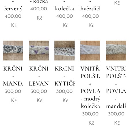
-
- kočka
-
-
Kč
červený
kolečka
hvězdičky
400,00
400,00
400,00
400,00
Kč
Kč
Kč
Kč
KRČNÍ
KRČNÍ
KRČNÍ
VNITŘNÍ
VNITŘN
-
-
-
POLŠTÁŘEK
POLŠT
MANDALY
LEVANDULE
KYTIČKY
+
+
POVLAK
POVLA
300,00
300,00
300,00
- modrý
-
Kč
Kč
Kč
kolečka
mandalk
300,00
300,00
Kč
Kč