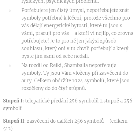
fyzických, psychických problémů.
Potřebujete jen čistý úmysl, nepotřebujete znát
symboly potřebné k léčení, protože všechno pro
vás dělají energetické bytosti, které tu jsou s
vámi, pracují pro vás - a kteří ví nejlíp, co zrovna
potřebujete! Je to pro ně jen jakýsi způsob
souhlasu, který oni v tu chvíli potřebují a který
byste jim sami od sebe nedali.
Na rozdíl od Reiki, Shamballa nepotřebuje
symboly. Ty jsou Vám vloženy při zasvěcení do
aury. Celkem obdržíte 1024 symbolů, které jsou
rozděleny do do čtyř stůpnů.
Stupeň I:
telepatické předání 256 symbolů 1.stupně a 256
symbolů
Stupeň II
: zasvěcení do dalších 256 symbolů - (celkem
512)