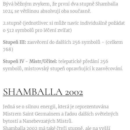
Bývá běžným zvykem, že první dva stupně Shamballa
1024 se většinou absolvují oba současně.
2.stupně (jednotlivec si může navíc individuálně požádat
o 512 symbolů pro léčení zvířat)
Stupeň III:
zasvěcení do dalších 256 symbolů - (celkem
768)
Stupeň IV - Mistr/Učitel:
telepatické předání 256
symbolů, mistrovský stupeň opravňující k zasvěcování.
SHAMBALLA 2002
Jedná se o silnou energii, která je reprezentována
Mistrem Saint Germainem a řadou dalších světelných
bytostí a Nanebevzatých Mistrů.
Shamballa 2002 má také čtyři stupně, ale na vyšší