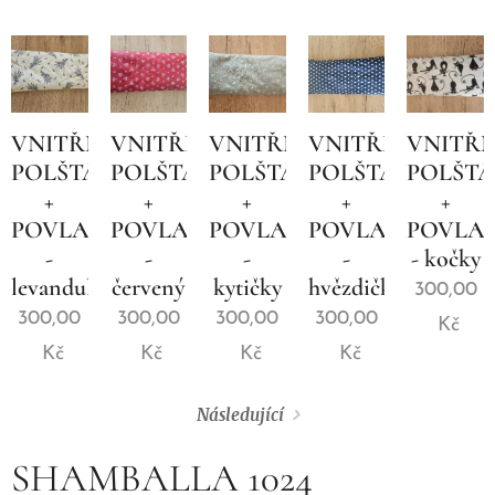
VNITŘNÍ
VNITŘNÍ
VNITŘNÍ
VNITŘNÍ
VNITŘN
POLŠTÁŘEK
POLŠTÁŘEK
POLŠTÁŘEK
POLŠTÁŘEK
POLŠT
+
+
+
+
+
POVLAK
POVLAK
POVLAK
POVLAK
POVLA
-
-
-
-
- kočky
levandule
červený
kytičky
hvězdičky
300,00
300,00
300,00
300,00
300,00
Kč
Kč
Kč
Kč
Kč
Následující
SHAMBALLA 1024