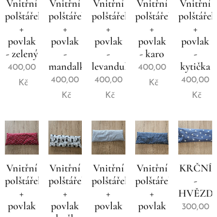
Vnitřní
Vnitřní
Vnitřní
Vnitřní
Vnitřní
polštářek
polštářek
polštářek
polštářek
polštářek
+
+
+
+
+
povlak
povlak
povlak
povlak
povlak
- zelený
-
-
- karo
-
mandalky
levandule
kytička
400,00
400,00
400,00
400,00
400,00
Kč
Kč
Kč
Kč
Kč
Vnitřní
Vnitřní
Vnitřní
Vnitřní
KRČNÍ
polštářek
polštářek
polštářek
polštářek
-
+
+
+
+
HVĚZD
povlak
povlak
povlak
povlak
300,00