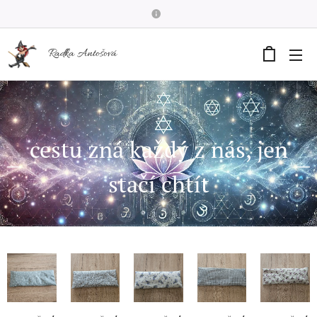
Radka Antošová
.
cestu zná každý z nás, jen
stačí chtít